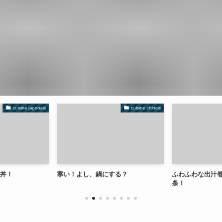
cuisine chinois
cuisine japonais
い！よし、鍋にする？
ふわふわな出汁巻き卵のコツ３箇
条！