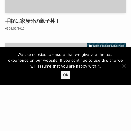
手軽に家族分の親子丼！
08/02/2015
cuisine chinois a japonais
We use cookies to ensure that we give you the best
experience on our website. If you continue to use this site we
will assume that you are happy with it.
Ok
プリップリッなエビマヨの３つコツ
08/02/2015